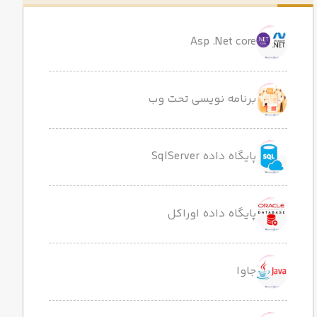
Asp .Net core
برنامه نویسی تحت وب
پایگاه داده SqlServer
پایگاه داده اوراکل
جاوا