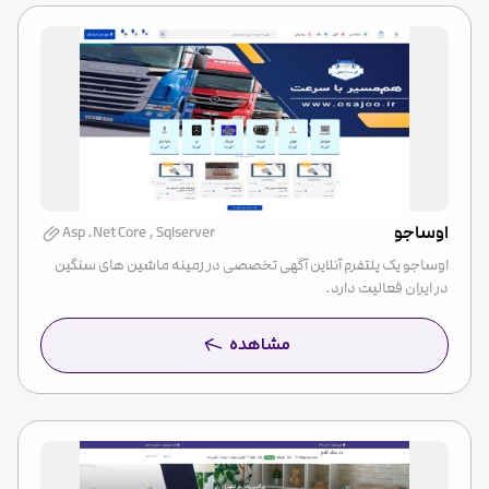
اوساجو
Asp .Net Core , Sqlserver
اوساجو یک پلتفرم آنلاین آگهی تخصصی در زمینه ماشین های سنگین
در ایران فعالیت دارد.
مشاهده