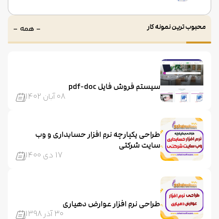
محبوب ترین نمونه کار
- همه -
سیستم فروش فایل pdf-doc
08 آبان 1402
طراحی یکپارچه نرم افزار حسابداری و وب
سایت شرکتی
17 دی 1400
طراحی نرم افزار عوارض دهیاری
30 آذر 1398