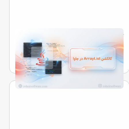
کالکشن ArrayList در جاوا
نگاهی به رازهایی که کلمات را به خاطره تبدیل می‌کنند...
تیم تحریریه
18 اردیبهشت 1405