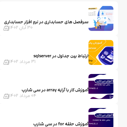
سرفصل های حسابداری در نرم افزار حسابداری
30 آبان 1402
ارتباط بین جداول در sqlserver
31 مرداد 1402
آموزش کار با آرایه array در سی شارپ
04 مرداد 1402
آموزش حلقه for در سی شارپ