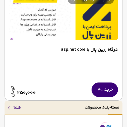
درگاه زرین پال با asp.net core
خرید
تومان
250,000
همه
دسته بندی محصولات