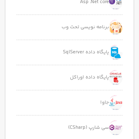
Asp .Net core
برنامه نویسی تحت وب
پایگاه داده SqlServer
پایگاه داده اوراکل
جاوا
سی شارپ (CSharp)