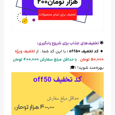
🌟
تخفیف‌های جذاب برای شروع یادگیری:
🔹 کد تخفیف off50 :
با این کد شما ، از
تخفیف ویژه
50,000 تومان
،
با حداقل مبلغ سفارش 400,000 تومان
بهره‌مند شوید! ا🎓