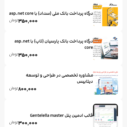
درگاه پرداخت بانک ملی (سداد) با asp.net core
تومان
350,000
درگاه پرداخت بانک پارسیان (تاپ) با asp.net
core
تومان
350,000
مشاوره تخصصی در طراحی و توسعه
دیتابیس
تومان
800,000
قالب ادمین پنل Gentelella master
تومان
300,000