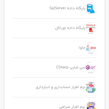
پایگاه داده SqlServer
پایگاه داده اوراکل
جاوا
سی شارپ CSharp
نرم افزار حسابداری و انبارداری
نرم افزار صرافی