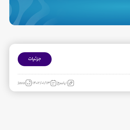
جزئیات
1 پاسخ
1402/01/13
Java