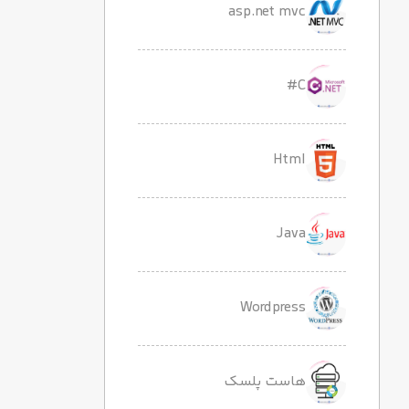
asp.net mvc
C#
Html
Java
Wordpress
هاست پلسک