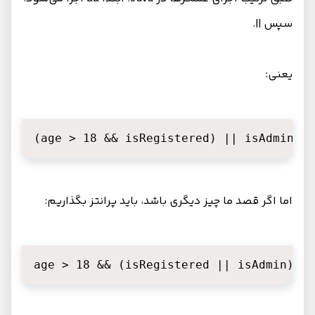
سپس ||.
یعنی:
(age > 18 && isRegistered) || isAdmin
اما اگر قصد ما چیز دیگری باشد، باید پرانتز بگذاریم:
age > 18 && (isRegistered || isAdmin)