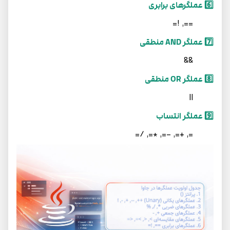
6️⃣ عملگرهای برابری
==, !=
7️⃣ عملگر AND منطقی
&&
8️⃣ عملگر OR منطقی
||
9️⃣ عملگر انتساب
=, +=, -=, *=, /=