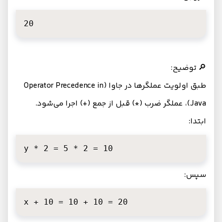
20
🔎 توضیح:
طبق اولویت عملگرها در جاوا (Operator Precedence in
Java)، عملگر ضرب (*) قبل از جمع (+) اجرا می‌شود.
ابتدا:
y * 2 = 5 * 2 = 10
سپس:
x + 10 = 10 + 10 = 20