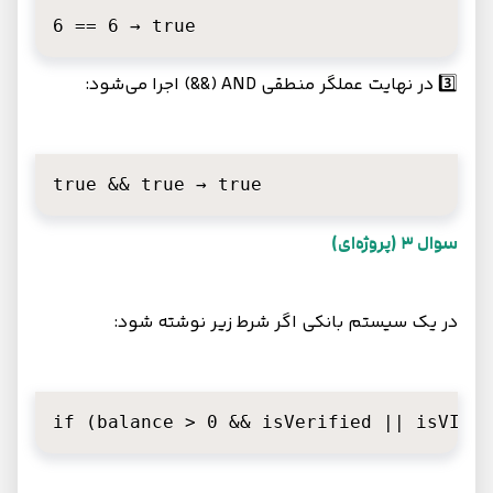
6 == 6 → true
3️⃣ در نهایت عملگر منطقی AND (&&) اجرا می‌شود:
true && true → true
سوال 3 (پروژه‌ای)
در یک سیستم بانکی اگر شرط زیر نوشته شود:
if (balance > 0 && isVerified || isVIP)