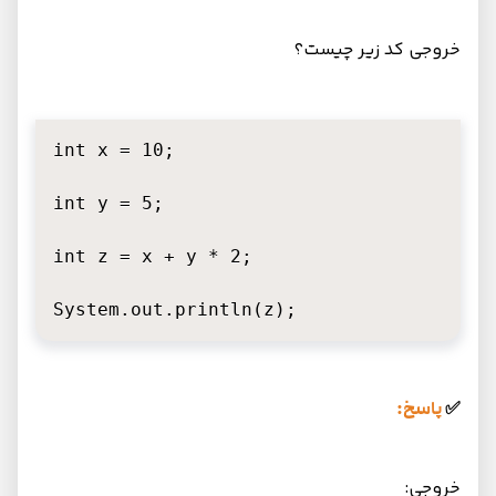
خروجی کد زیر چیست؟
int x = 10;

int y = 5;

int z = x + y * 2;

System.out.println(z);
✅
پاسخ:
خروجی: