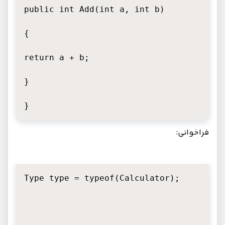
public int Add(int a, int b)

{

return a + b;

}

}
فراخوانی:
Type type = typeof(Calculator);
