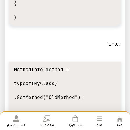
{

}
بررسی:
MethodInfo method =

typeof(MyClass)

.GetMethod("OldMethod");

خانه
منو
سبد خرید
محصولات
حساب کاربری