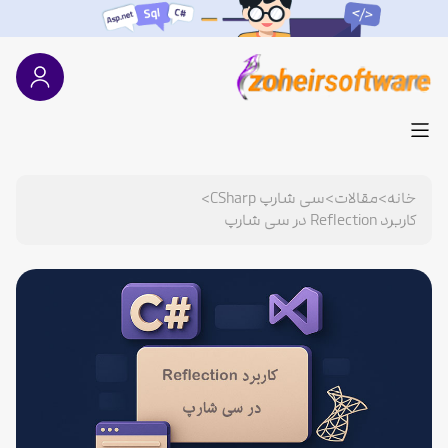
خانه
>
مقالات
>
سی شارپ CSharp
>
کاربرد Reflection در سی‌ شارپ