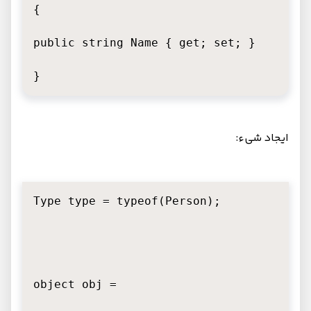
{

public string Name { get; set; }

}
ایجاد شیء:
Type type = typeof(Person);

object obj =
