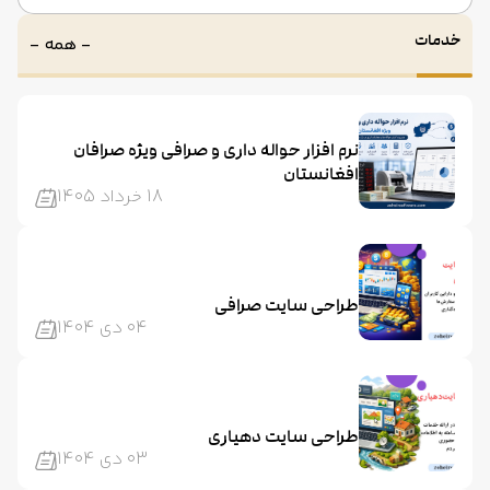
خدمات
- همه -
نرم افزار حواله داری و صرافی ویژه صرافان
افغانستان
18 خرداد 1405
طراحی سایت صرافی
04 دی 1404
طراحی سایت دهیاری
03 دی 1404