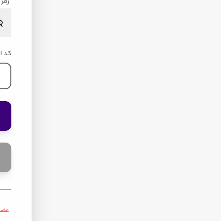
رمز 
کد ا
عضو