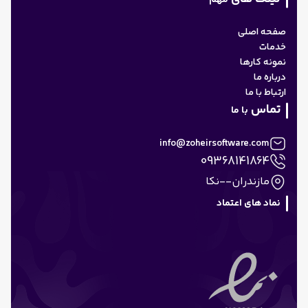
مهم
صفحه اصلی
خدمات
نمونه کارها
درباره ما
ارتباط با ما
تماس
با ما
info@zoheirsoftware.com
09368141864
مازندران--نکا
نماد های اعتماد